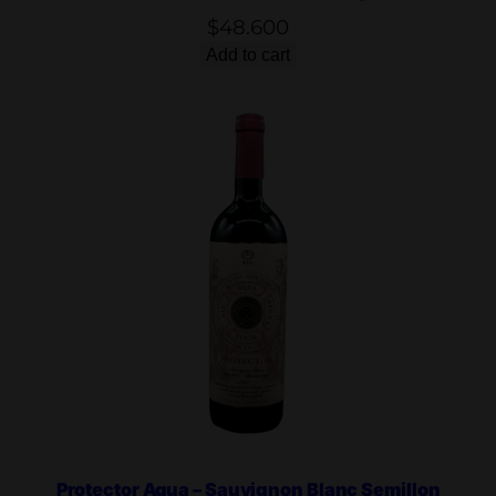
x
$
48.600
4
Add to cart
q
u
a
n
t
i
t
y
Protector Aqua – Sauvignon Blanc Semillon