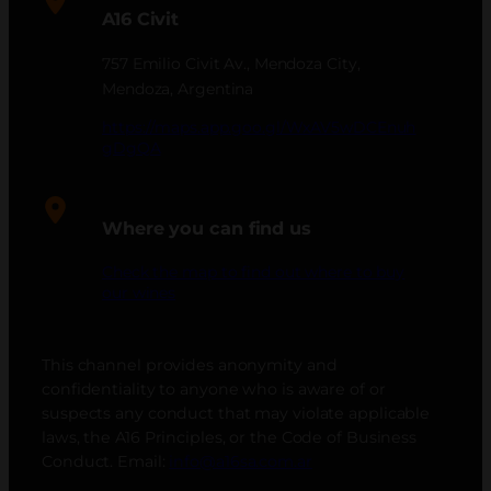
A16 Civit
757 Emilio Civit Av., Mendoza City,
Mendoza, Argentina
https://maps.app.goo.gl/WxAV5wDCEnuh
gDgQA
Where you can find us
Check the map to find out where to buy
our wines
This channel provides anonymity and
confidentiality to anyone who is aware of or
suspects any conduct that may violate applicable
laws, the A16 Principles, or the Code of Business
Conduct. Email:
info@a16sa.com.ar