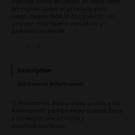
algunas notas de cacao. En boca tiene
un ingreso suave al principio, pero
luego invade toda la boca siendo un
vino con muy buena estructura y
persistencia media.
P
-
+
r
o
t
Description
e
Additional information
c
t
o
12 Protectores atemporales unidos a los
r
4 elementos para proteger nuestra tierra
A
y conseguir una armonía y
i
equilibrio perfectos
r