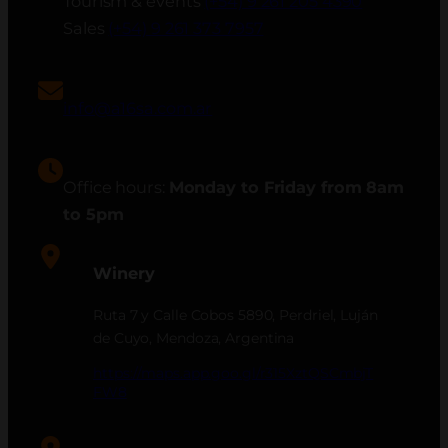
Tourism & events
(+54) 9 261 205 4390
Sales
(+54) 9 261 373 7957
info@a16sa.com.ar
Office hours:
Monday to Friday from 8am
to 5pm
Winery
Ruta 7 y Calle Cobos 5890, Perdriel, Luján
de Cuyo, Mendoza, Argentina
https://maps.app.goo.gl/r315XztQSCmbjT
FW8