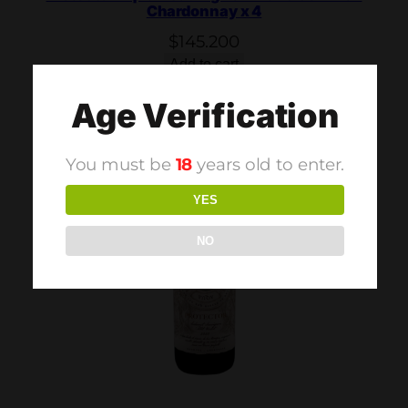
Chardonnay x 4
$
145.200
Add to cart
Age Verification
You must be
18
years old to enter.
YES
NO