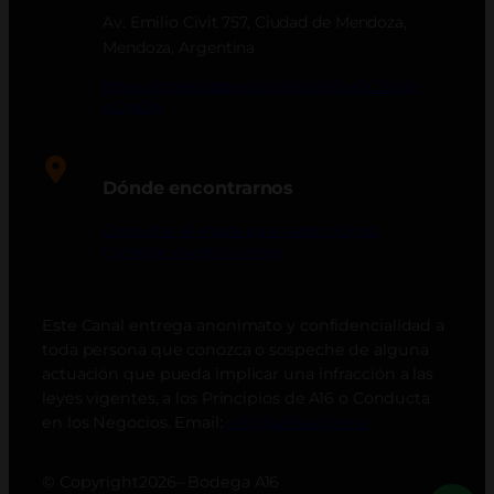
Av. Emilio Civit 757, Ciudad de Mendoza,
Mendoza, Argentina
https://maps.app.goo.gl/WxAV5wDCEnuh
gDgQA
Dónde encontrarnos
Consultar el mapa para saber dónde
comprar nuestros vinos
Este Canal entrega anonimato y confidencialidad a
toda persona que conozca o sospeche de alguna
actuación que pueda implicar una infracción a las
leyes vigentes, a los Principios de A16 o Conducta
en los Negocios. Email:
info@a16sa.com.ar
© Copyright
2026
– Bodega A16