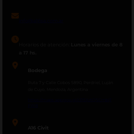
info@a16sa.com.ar
Horarios de atención:
Lunes a viernes de 8
a 17 hs.
Bodega
Ruta 7 y Calle Cobos 5890, Perdriel, Luján
de Cuyo, Mendoza, Argentina
https://maps.app.goo.gl/r315XztQSCmbjT
FW8
A16 Civit