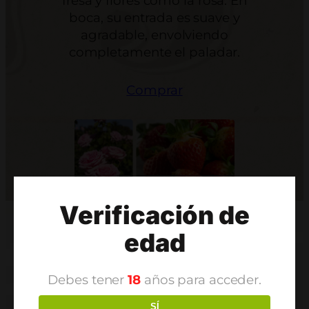
fresa y flores como la rosa. En
boca, su entrada es suave y
agradable, envolviendo
completamente el paladar.
Comprar
Verificación de
edad
Debes tener
18
años para acceder.
SÍ