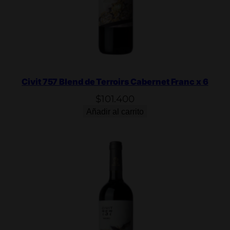
R
o
s
é
x
6
c
Civit 757 Blend de Terroirs Cabernet Franc x 6
a
$
101.400
n
Añadir al carrito
t
i
d
a
d