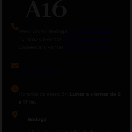
Reservas en Bodega
(+54) 9 261 653 8963
Turismo y eventos
(+54) 9 261 205 4390
Comercial y ventas
(+54) 9 261 373 7957
info@a16sa.com.ar
Horarios de atención:
Lunes a viernes de 8
a 17 hs.
Bodega
Ruta 7 y Calle Cobos 5890, Perdriel, Luján