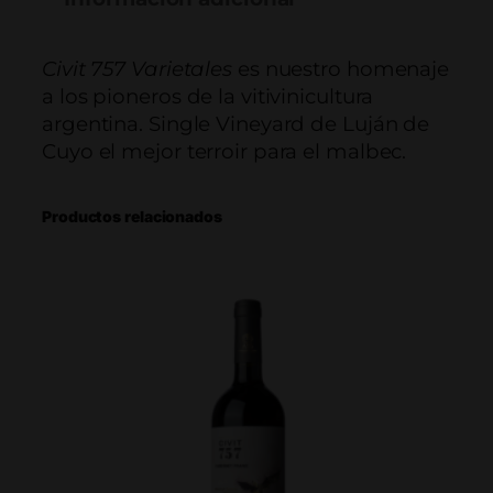
t
7
5
Civit 757 Varietales
es nuestro homenaje
7
a los pioneros de la vitivinicultura
V
argentina. Single Vineyard de Luján de
a
Cuyo el mejor terroir para el malbec.
r
i
Productos relacionados
e
t
a
l
M
a
l
b
e
c