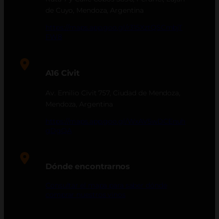
de Cuyo, Mendoza, Argentina
https://maps.app.goo.gl/r315XztQSCmbjT
FW8
A16 Civit
Av. Emilio Civit 757, Ciudad de Mendoza,
Mendoza, Argentina
https://maps.app.goo.gl/WxAV5wDCEnuh
gDgQA
Dónde encontrarnos
Consultar el mapa para saber dónde
comprar nuestros vinos