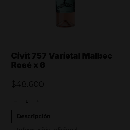
Civit 757 Varietal Malbec
Rosé x 6
$
48.600
C
−
+
i
v
Descripción
i
Información adicional