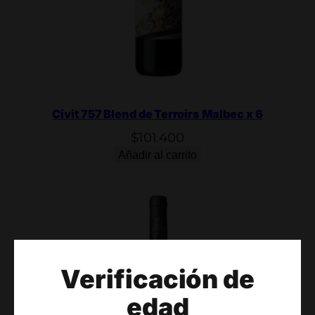
Civit 757 Blend de Terroirs Malbec x 6
$
101.400
Añadir al carrito
Verificación de
edad