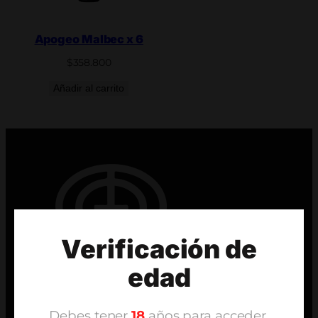
Apogeo Malbec x 6
$
358.800
Añadir al carrito
Verificación de
edad
Debes tener
18
años para acceder.