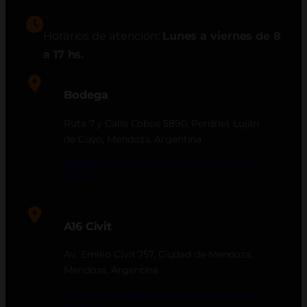
Horarios de atención:
Lunes a viernes de 8
a 17 hs.
Bodega
Ruta 7 y Calle Cobos 5890, Perdriel, Luján
de Cuyo, Mendoza, Argentina
https://maps.app.goo.gl/r315XztQSCmbjT
FW8
A16 Civit
Av. Emilio Civit 757, Ciudad de Mendoza,
Mendoza, Argentina
https://maps.app.goo.gl/WxAV5wDCEnuh
gDgQA