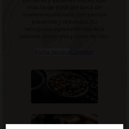
pimienta y especias dulces, que
más tarde pasa por boca de
manera equilibrada, con taninos
presentes y redondos. Su
retrogusto agradable nos deja
sabores como anís y clavo de olor.
Ficha técnica
Comprar