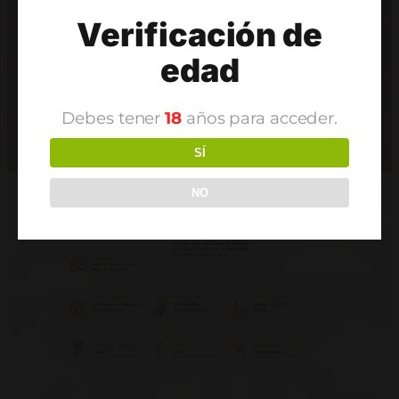
Verificación de
edad
Debes tener
18
años para acceder.
SÍ
NO