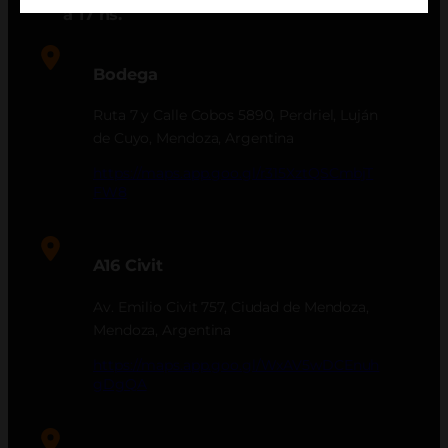
a 17 hs.
Bodega
Ruta 7 y Calle Cobos 5890, Perdriel, Luján
de Cuyo, Mendoza, Argentina
https://maps.app.goo.gl/r315XztQSCmbjT
FW8
A16 Civit
Av. Emilio Civit 757, Ciudad de Mendoza,
Mendoza, Argentina
https://maps.app.goo.gl/WxAV5wDCEnuh
gDgQA