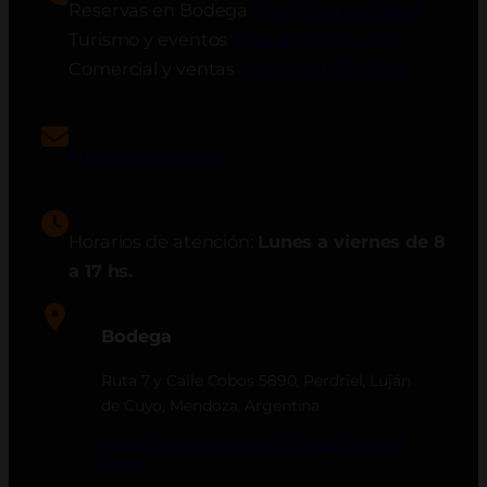
Reservas en Bodega
(+54) 9 261 653 8963
Turismo y eventos
(+54) 9 261 205 4390
Comercial y ventas
(+54) 9 261 373 7957
info@a16sa.com.ar
Horarios de atención:
Lunes a viernes de 8
a 17 hs.
Bodega
Ruta 7 y Calle Cobos 5890, Perdriel, Luján
de Cuyo, Mendoza, Argentina
https://maps.app.goo.gl/r315XztQSCmbjT
FW8