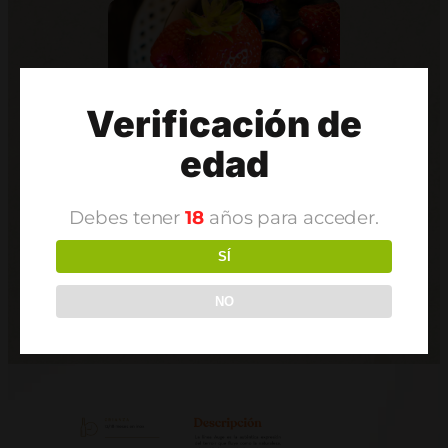
Verificación de
edad
Debes tener
18
años para acceder.
SÍ
NO